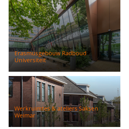
Erasmusgebouw Radboud
Universiteit
Werkruimtes & ateliers Saksen
Weimar