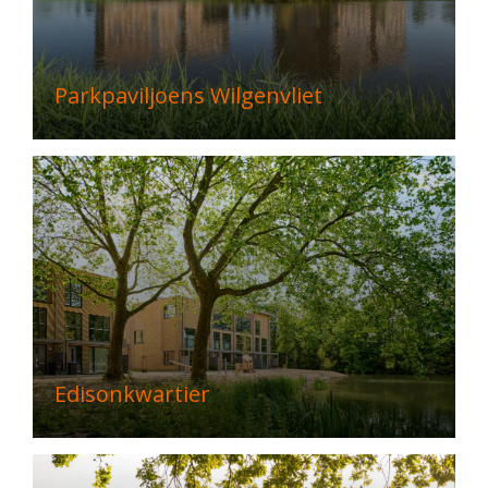
Parkpaviljoens Wilgenvliet
Edisonkwartier