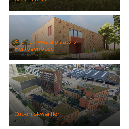
Archiefbewaarplaats ‘s-
Hertogenbosch
Cobercokwartier