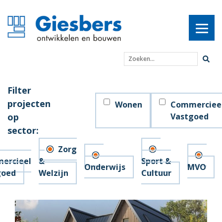
Zoeken...
Filter
projecten
Wonen
Commerciee
op
Vastgoed
sector:
Zorg
ercieel
&
Sport &
Onderwijs
MVO
goed
Welzijn
Cultuur