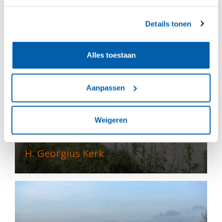
De AppèlPlaats
Details tonen
Alles toestaan
Aanpassen
Weigeren
H. Georgius Kerk