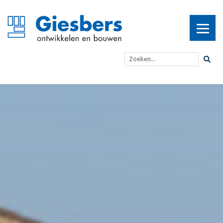
Zoeken...
Archiefbewaarplaats ‘s