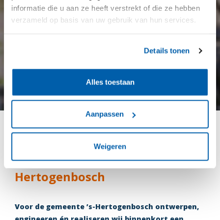
informatie die u aan ze heeft verstrekt of die ze hebben
verzameld op basis van uw gebruik van hun services.
Details tonen
Alles toestaan
Aanpassen
Nieuwe duurzame
Weigeren
archiefbewaarplaats in ‘s-
Hertogenbosch
Voor de gemeente ’s-Hertogenbosch ontwerpen,
engineeren én realiseren wij binnenkort een