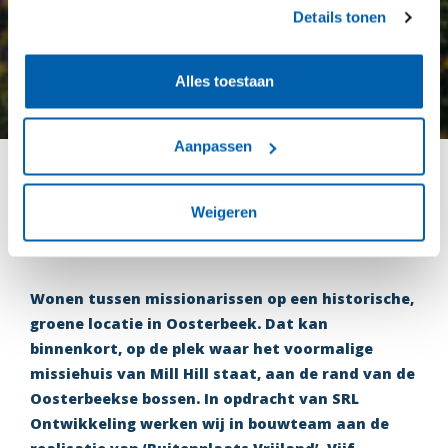
Details tonen
Alles toestaan
Aanpassen
Van missiehuis naar een
Weigeren
buitenplaats
om te wonen
Wonen tussen missionarissen op een historische,
groene locatie in Oosterbeek. Dat kan
binnenkort, op de plek waar het voormalige
missiehuis van Mill Hill staat, aan de rand van de
Oosterbeekse bossen. In opdracht van SRL
Ontwikkeling werken wij in bouwteam aan de