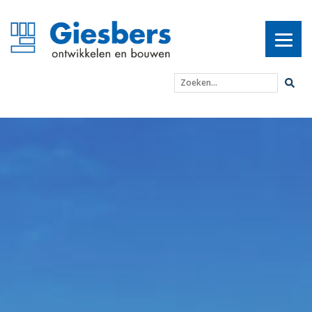
Zoeken...
Buitenplaats Vrijland