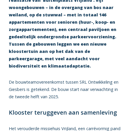
realisatie van ‘Buitenplaats Vrijland’. Vijf
woongebouwen – in de overgang van bos naar
weiland, op de stuwwal – met in totaal 146
appartementen voor senioren (huur-, koop- en
zorgappartementen), een centraal paviljoen en
gedeeltelijk ondergrondse parkeervoorziening.
Tussen de gebouwen leggen we een nieuwe
kloostertuin aan op het dak van de
parkeergarage, met veel aandacht voor
biodiversiteit en klimaatadaptatie.
De bouwteamovereenkomst tussen SRL Ontwikkeling en
Giesbers is getekend. De bouw start naar verwachting in
de tweede helft van 2025.
Klooster teruggeven aan samenleving
Het verouderde missiehuis Vrijland, een carrévormig pand