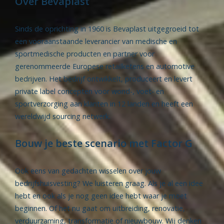
Over Bevaplast
Sinds de oprichting in 1960 is Bevaplast uitgegroeid tot
een vooraanstaande leverancier van medische en
sportmedische producten en partner voor
gerenommeerde Europese retailketens en automotive
bedrijven. Het bedrijf ontwikkelt, produceert en levert
private label concepten voor wond-, voet- en
sportverzorging aan klanten in 12 landen en heeft een
wereldwijd sourcing netwerk.
Bouw je beste scenario met Factor G
Ook eens van gedachten wisselen over jouw
bedrijfshuisvesting? We luisteren graag. Als je al een idee
hebt en ook als je nog geen idee hebt waar je moet
beginnen. Of het nu gaat om uitbreiding, renovatie,
verduurzaming, transformatie of nieuwbouw. Wij denken