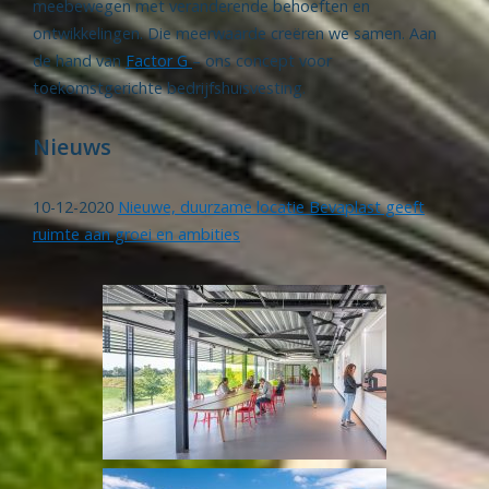
meebewegen met veranderende behoeften en
ontwikkelingen. Die meerwaarde creëren we samen. Aan
de hand van
Factor G
– ons concept voor
toekomstgerichte bedrijfshuisvesting.
Nieuws
10-12-2020
Nieuwe, duurzame locatie Bevaplast geeft
ruimte aan groei en ambities