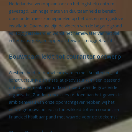
Nederlandse verkoopkantoor en het logistiek centrum
gevestigd. Een hoge mate van duurzaamheid is bereikt
door onder meer zonnepanelen op het dak en een gasloze
installatie. Daarnaast zijn de vloeren van de begane grond
volledig geïsoleerd en wordt het hemelwater van het dak
in het naastgelegen oppervlaktewater teruggebracht.
Bouwteam leidt tot couranter ontwerp
Giesbers heeft in bouwteam samen met Architecten_Lab,
constructeur JVZ en installatie-adviseur W4Y een passend
ontwerp gemaakt dat uitkomst biedt aan de groeiende
organisatie. Zonder concessies te doen aan het gewenste
ambitieniveau van onze opdrachtgever hebben wij het
eerste gebouwconcept uitontwikkeld tot een courant en
financieel haalbaar pand met waarde voor de toekomst.