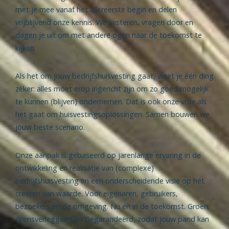
met je mee vanaf het allereerste begin en delen
vrijblijvend onze kennis. We luisteren, vragen door en
dagen je uit om met andere ogen naar de toekomst te
kijken.
Als het om jouw bedrijfshuisvesting gaat, weet je één ding
zeker: alles moet erop ingericht zijn om zo goed mogelijk
te kunnen (blijven) ondernemen. Dat is ook onze visie als
het gaat om huisvestingsoplossingen. Samen bouwen we
jouw beste scenario.
Onze aanpak is gebaseerd op jarenlange ervaring in de
ontwikkeling en realisatie van (complexe)
bedrijfshuisvesting en een onderscheidende visie op het
creëren van waarde. Voor eigenaren, gebruikers,
bezoekers en de omgeving. Nu en in de toekomst. Groen,
Grensverleggend en Gegarandeerd, zodat jouw pand kan