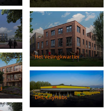
Het Veilingkwartier
d
DHL CityHubs