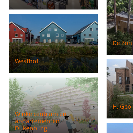
De Zon
Westhof
H. Geo
Winkelcentrum en
appartementen
Dukenburg