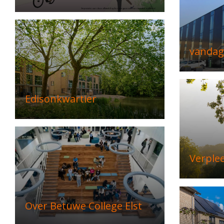
vandag
Edisonkwartier
Verple
Over Betuwe College Elst