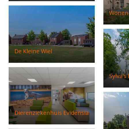
Wonen 
De Kleine Wiel
Sylva’s
Dierenziekenhuis Evidensia