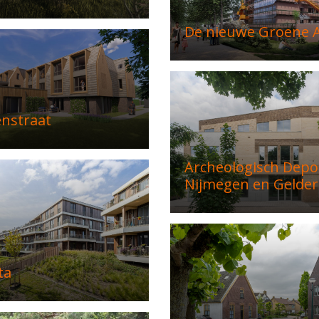
De nieuwe Groene A
enstraat
Archeologisch Depo
Nijmegen en Gelder
ta