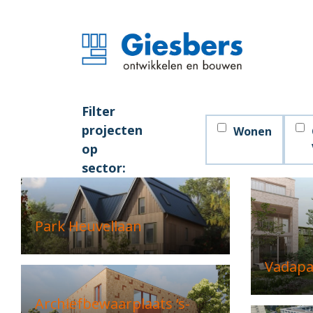
Filter
projecten
Wonen
op
sector:
Park Heuvellaan
Vadapa
Archiefbewaarplaats ‘s-