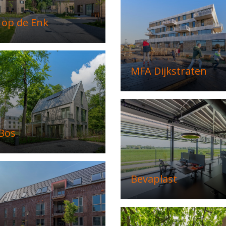
op de Enk
MFA Dijkstraten
 Bos
Bevaplast