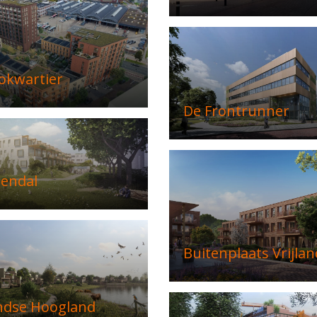
okwartier
De Frontrunner
zendal
Buitenplaats Vrijlan
ndse Hoogland