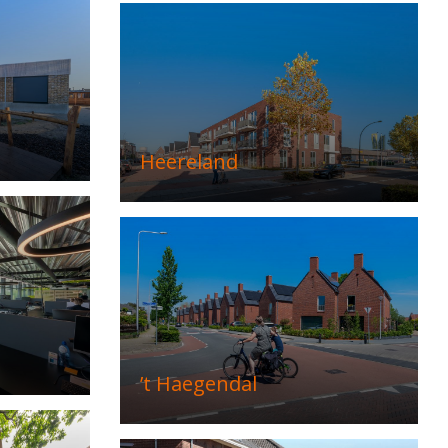
Heereland
’t Haegendal