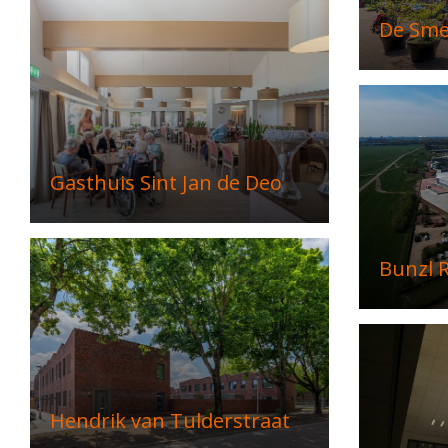
De Sme
Gasthuis Sint Jan de Deo
Bunzl R
Hendrik van Tulderstraat