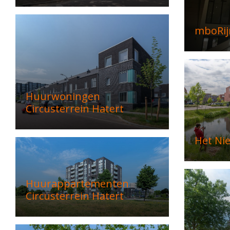
mboRij
Huurwoningen
Circusterrein Hatert
Het Ni
Huurappartementen
Circusterrein Hatert