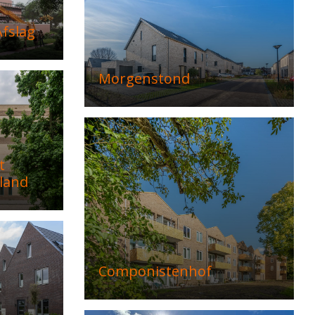
fslag
Morgenstond
t
land
Componistenhof