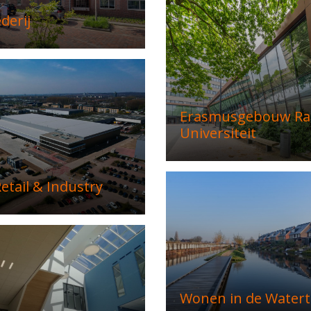
derij
Erasmusgebouw R
Universiteit
etail & Industry
Wonen in de Watert