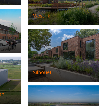
Westrik
Silhouet
en