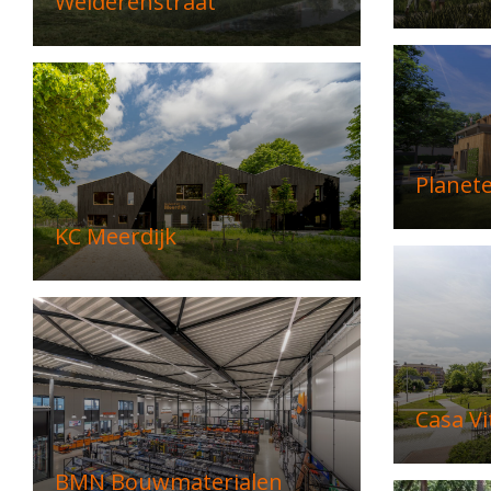
Welderenstraat
Planet
KC Meerdijk
Casa Vi
BMN Bouwmaterialen