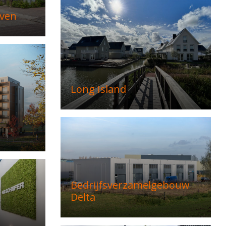
ven
Long Island
Bedrijfsverzamelgebouw
Delta