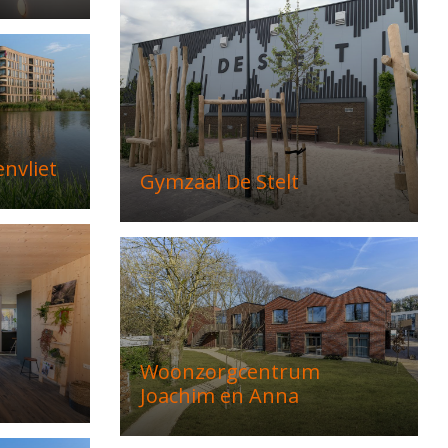
envliet
Gymzaal De Stelt
Woonzorgcentrum
Joachim en Anna