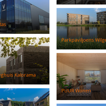
las
Parkpaviljoens Wilg
eghuis Kalorama
PUUR Wonen