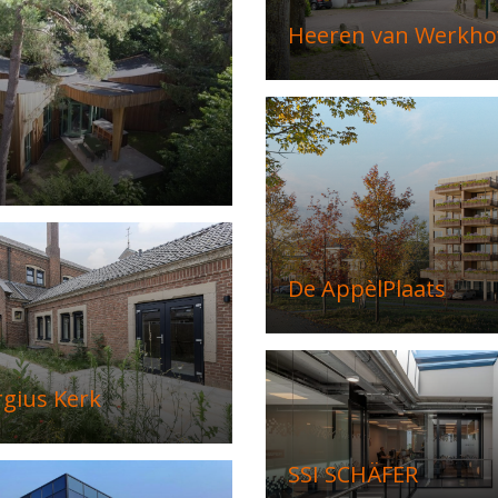
Heeren van Werkho
De AppèlPlaats
rgius Kerk
SSI SCHÄFER