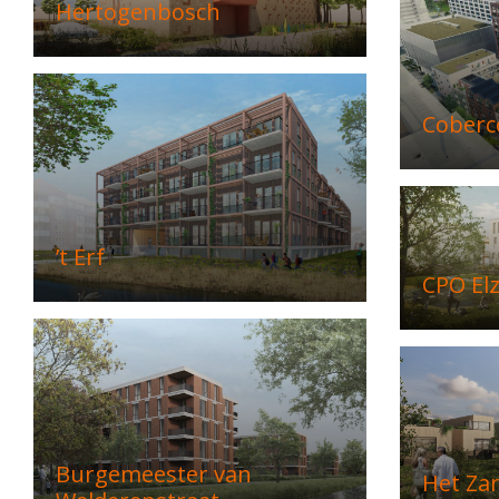
Hertogenbosch
Coberc
’t Erf
CPO El
Burgemeester van
Het Za