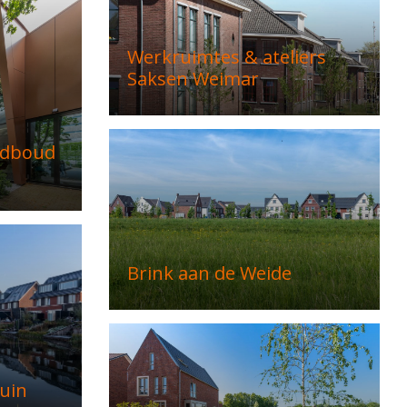
Werkruimtes & ateliers
Saksen Weimar
adboud
Brink aan de Weide
uin