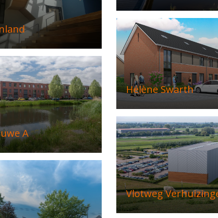
nland
Hélène Swarth
euwe A
Vlotweg Verhuizing