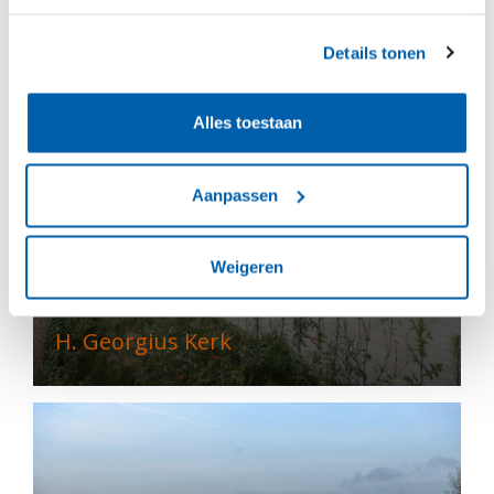
De AppèlPlaats
Details tonen
Alles toestaan
Aanpassen
Weigeren
H. Georgius Kerk