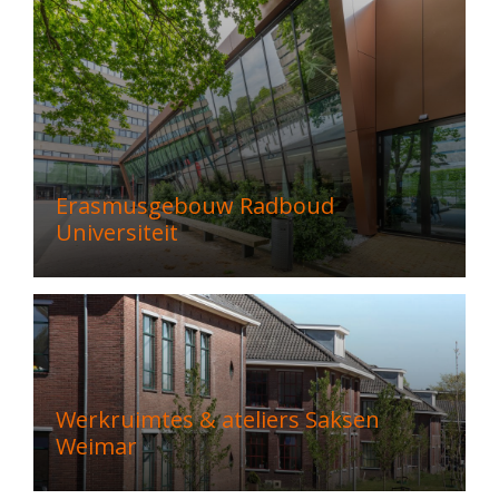
Erasmusgebouw Radboud
Universiteit
Werkruimtes & ateliers Saksen
Weimar