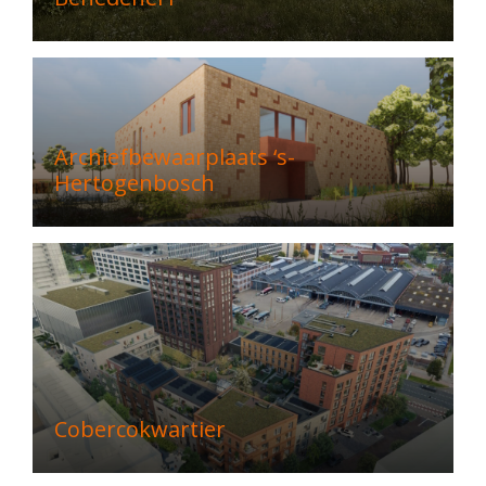
Archiefbewaarplaats ‘s-
Hertogenbosch
Cobercokwartier