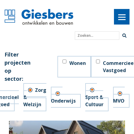
Zoeken...
Filter
projecten
Wonen
Commerciee
op
Vastgoed
sector:
Zorg
ercieel
&
Sport &
Onderwijs
MVO
goed
Welzijn
Cultuur