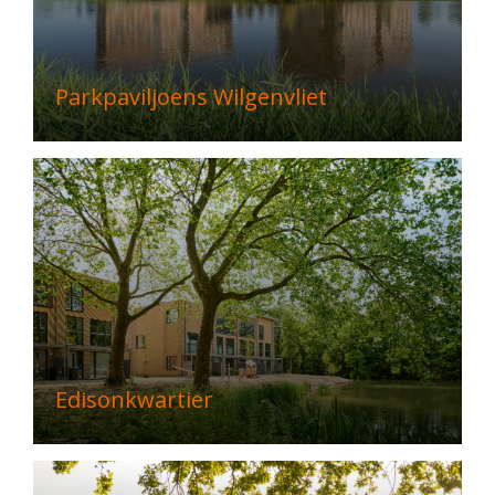
Parkpaviljoens Wilgenvliet
Edisonkwartier