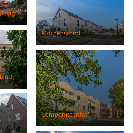
fslag
Morgenstond
t
land
Componistenhof