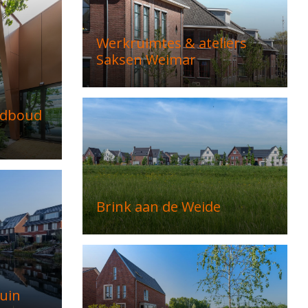
Werkruimtes & ateliers
Saksen Weimar
adboud
Brink aan de Weide
uin