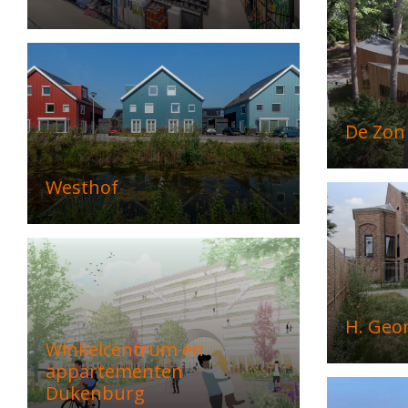
De Zon
Westhof
H. Geo
Winkelcentrum en
appartementen
Dukenburg