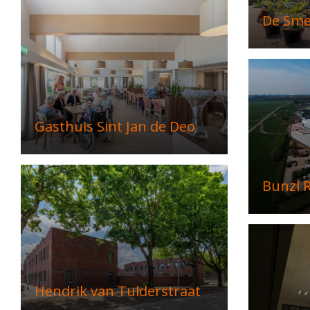
De Sme
Gasthuis Sint Jan de Deo
Bunzl R
Hendrik van Tulderstraat