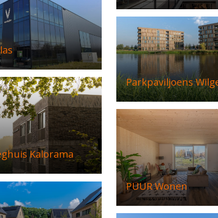
las
Parkpaviljoens Wilg
eghuis Kalorama
PUUR Wonen