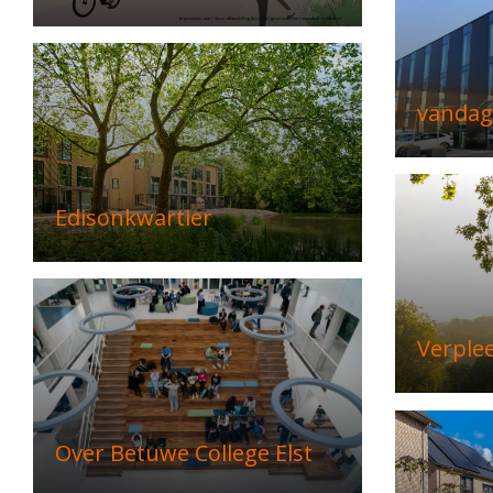
vandag
Edisonkwartier
Verple
Over Betuwe College Elst