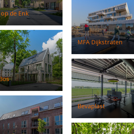
op de Enk
MFA Dijkstraten
 Bos
Bevaplast