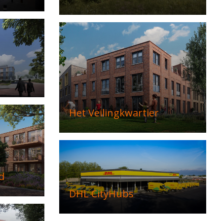
Het Veilingkwartier
d
DHL CityHubs