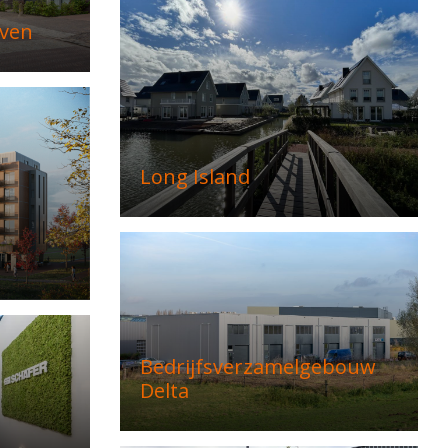
ven
Long Island
Bedrijfsverzamelgebouw
Delta