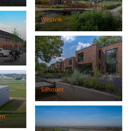
Westrik
Silhouet
en