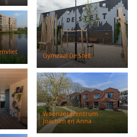
envliet
Gymzaal De Stelt
Woonzorgcentrum
Joachim en Anna