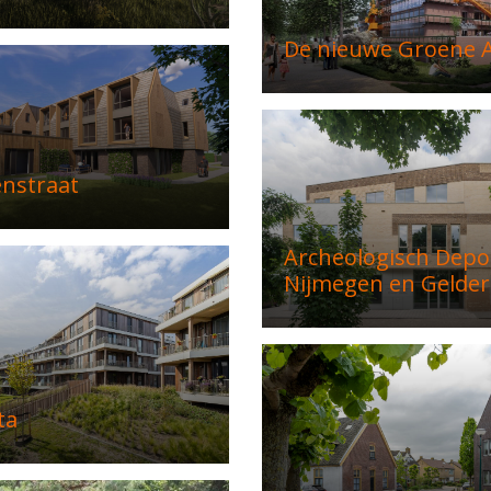
De nieuwe Groene A
enstraat
Archeologisch Depo
Nijmegen en Gelder
ta