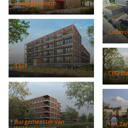
Hertogenbosch
Coberc
’t Erf
CPO El
Burgemeester van
Het Za