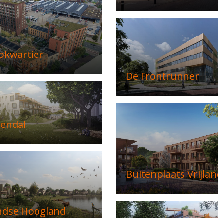
okwartier
De Frontrunner
zendal
Buitenplaats Vrijlan
ndse Hoogland