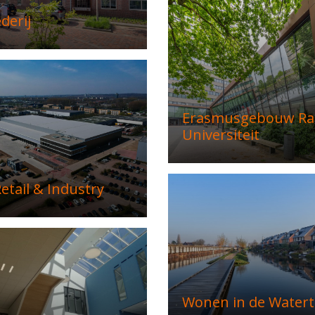
derij
Erasmusgebouw R
Universiteit
etail & Industry
Wonen in de Watert