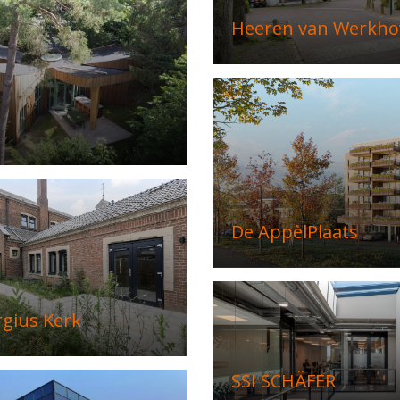
Heeren van Werkho
De AppèlPlaats
rgius Kerk
SSI SCHÄFER