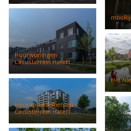
mboRij
Huurwoningen
Circusterrein Hatert
Het Ni
Huurappartementen
Circusterrein Hatert