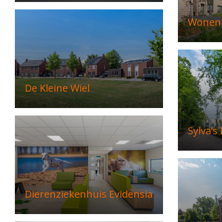
Wonen 
De Kleine Wiel
Sylva’s
Dierenziekenhuis Evidensia