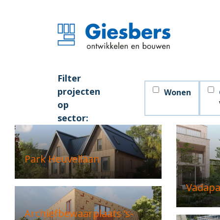
Filter
projecten
Wonen
op
sector:
Park Heuvellaan
Vadapa
Archiefbewaarplaats ‘s-