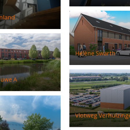
nland
Hélène Swarth
euwe A
Vlotweg Verhuizing