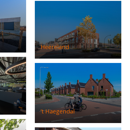
Heereland
’t Haegendal