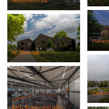
Welderenstraat
Planet
KC Meerdijk
Casa Vi
BMN Bouwmaterialen