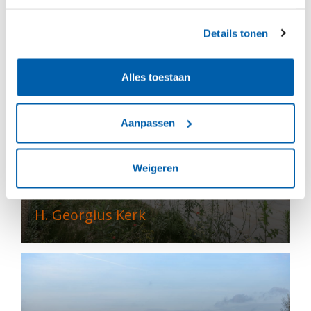
De AppèlPlaats
Details tonen
Alles toestaan
Aanpassen
Weigeren
H. Georgius Kerk