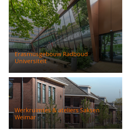
Erasmusgebouw Radboud
Universiteit
Werkruimtes & ateliers Saksen
Weimar