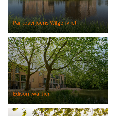
Parkpaviljoens Wilgenvliet
Edisonkwartier