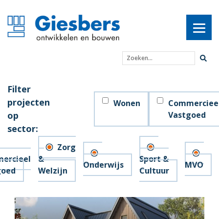
Zoeken...
Filter
projecten
Wonen
Commerciee
op
Vastgoed
sector:
Zorg
ercieel
&
Sport &
Onderwijs
MVO
goed
Welzijn
Cultuur