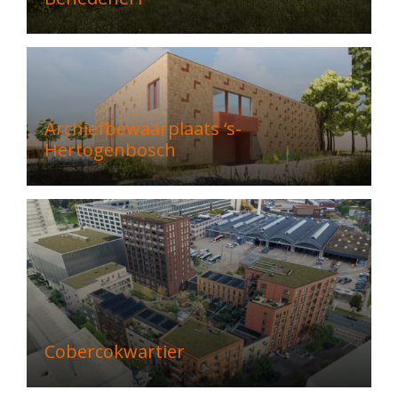
Archiefbewaarplaats ‘s-
Hertogenbosch
Cobercokwartier