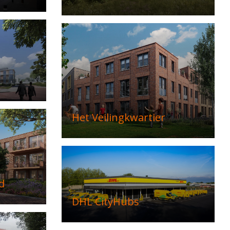
Het Veilingkwartier
d
DHL CityHubs