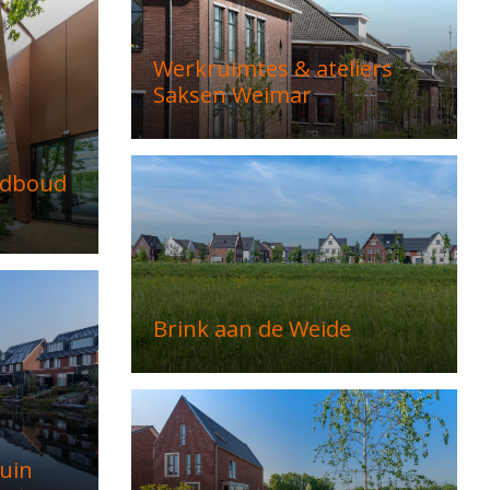
Werkruimtes & ateliers
Saksen Weimar
adboud
Brink aan de Weide
uin