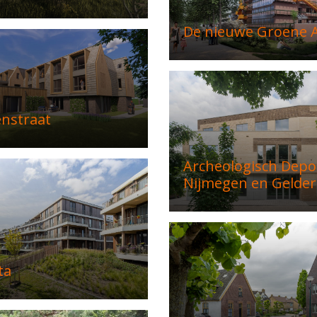
De nieuwe Groene A
enstraat
Archeologisch Depo
Nijmegen en Gelder
ta