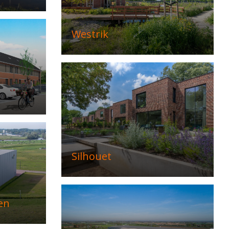
Westrik
Silhouet
en