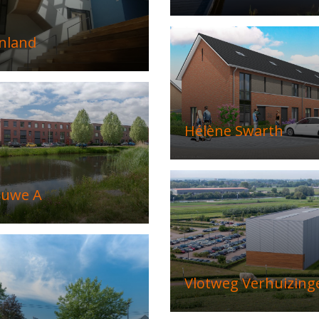
nland
Hélène Swarth
euwe A
Vlotweg Verhuizing