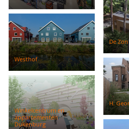
De Zon
Westhof
H. Geo
Winkelcentrum en
appartementen
Dukenburg