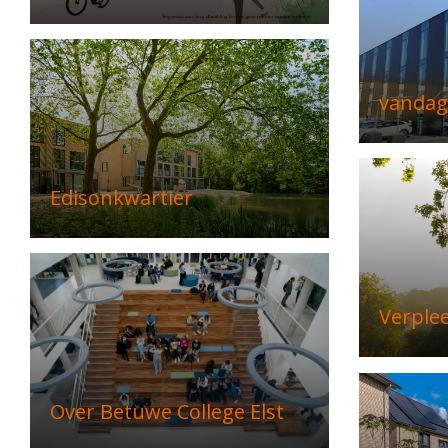
vandag
Edisonkwartier
Verple
Over Betuwe College Elst