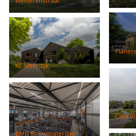
Welderenstraat
Planet
KC Meerdijk
Casa Vi
BMN Bouwmaterialen