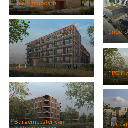
Hertogenbosch
Coberc
’t Erf
CPO El
Burgemeester van
Het Za