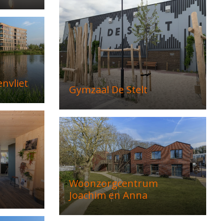
envliet
Gymzaal De Stelt
Woonzorgcentrum
Joachim en Anna