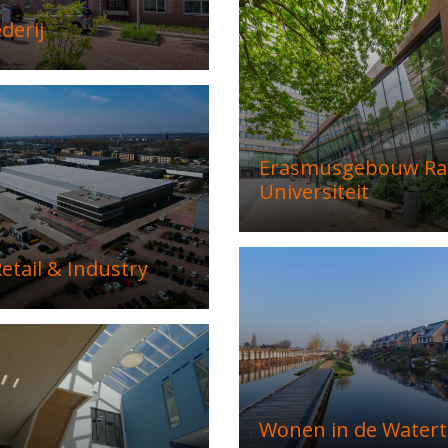
derij
Erasmusgebouw R
Universiteit
etail & Industry
Wonen in de Watert