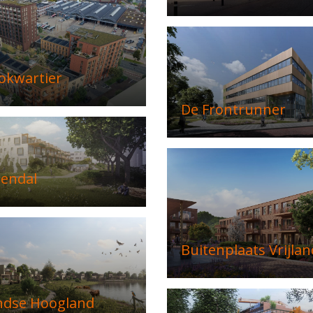
okwartier
De Frontrunner
zendal
Buitenplaats Vrijlan
ndse Hoogland