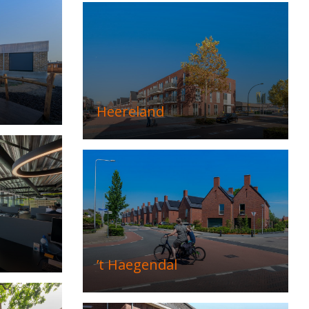
Heereland
’t Haegendal