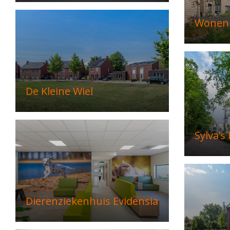
Wonen 
De Kleine Wiel
Sylva’s
Dierenziekenhuis Evidensia