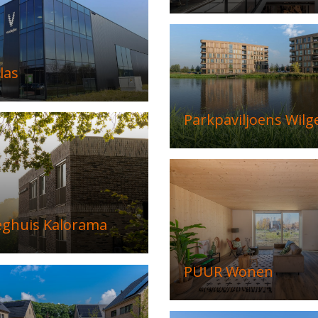
las
Parkpaviljoens Wilg
eghuis Kalorama
PUUR Wonen