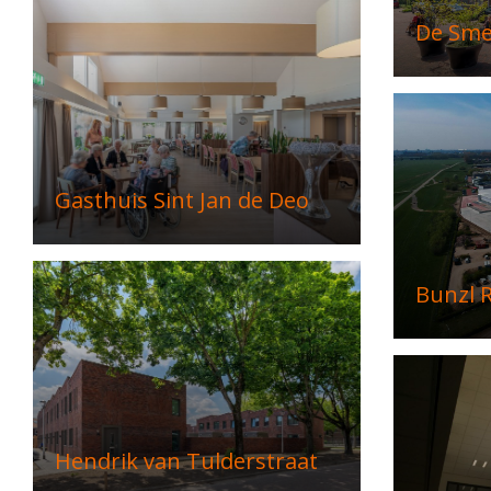
De Sme
Gasthuis Sint Jan de Deo
Bunzl R
Hendrik van Tulderstraat