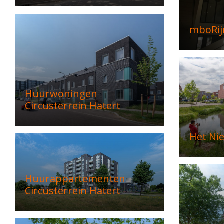
mboRij
Huurwoningen
Circusterrein Hatert
Het Ni
Huurappartementen
Circusterrein Hatert