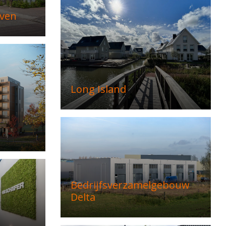
ven
Long Island
Bedrijfsverzamelgebouw
Delta