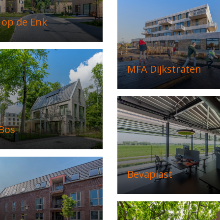
op de Enk
MFA Dijkstraten
 Bos
Bevaplast