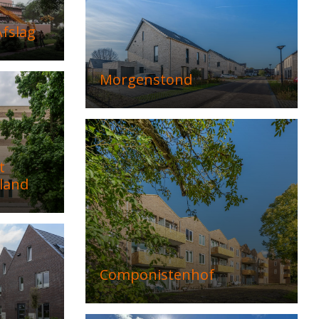
fslag
Morgenstond
t
land
Componistenhof