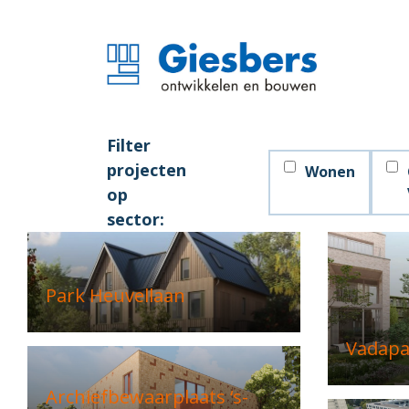
Filter
projecten
Wonen
op
sector:
Park Heuvellaan
Vadapa
Archiefbewaarplaats ‘s-