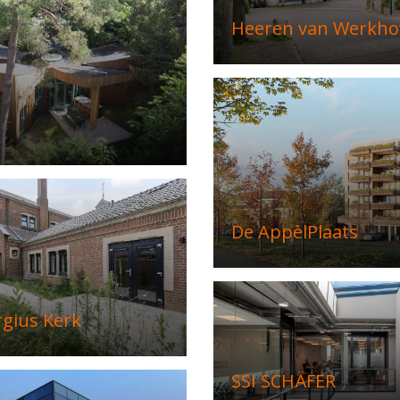
Heeren van Werkho
De AppèlPlaats
rgius Kerk
SSI SCHÄFER