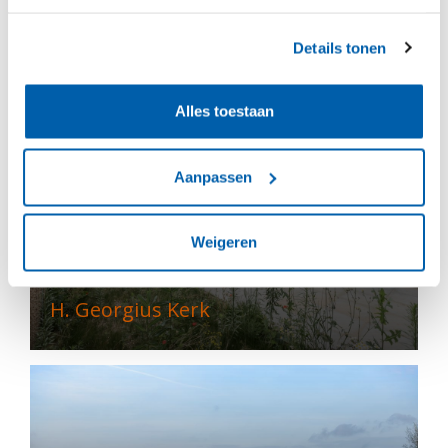
De AppèlPlaats
Details tonen
Alles toestaan
Aanpassen
Weigeren
H. Georgius Kerk