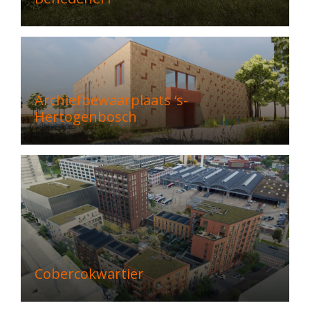
Archiefbewaarplaats ‘s-
Hertogenbosch
Cobercokwartier