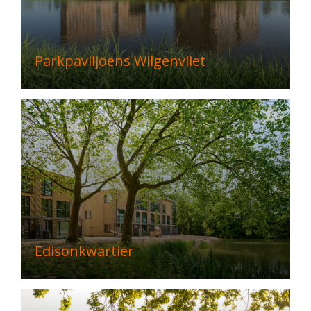
Parkpaviljoens Wilgenvliet
Edisonkwartier