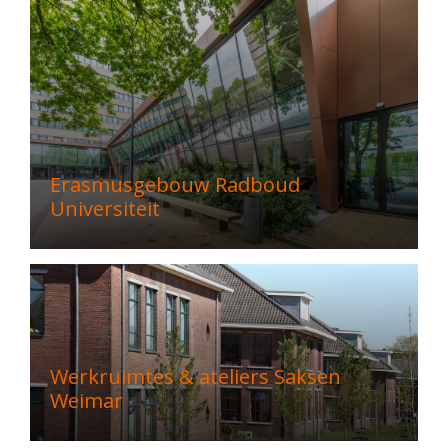
Erasmusgebouw Radboud
Universiteit
Werkruimtes & ateliers Saksen
Weimar