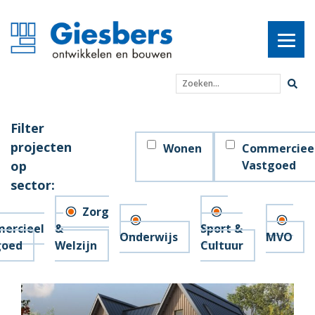
Zoeken...
Filter
projecten
Wonen
Commerciee
op
Vastgoed
sector:
Zorg
ercieel
&
Sport &
Onderwijs
MVO
goed
Welzijn
Cultuur