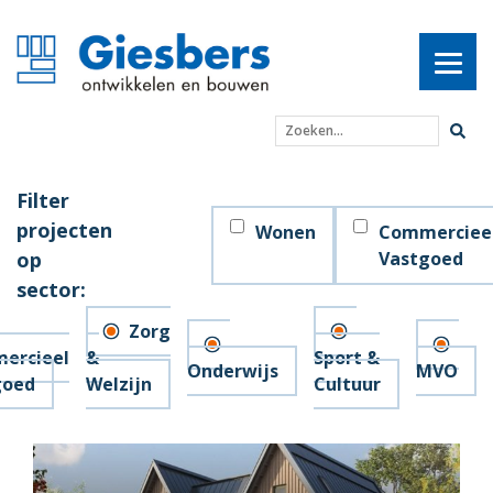
Zoeken...
Filter
projecten
Wonen
Commerciee
op
Vastgoed
sector:
Zorg
ercieel
&
Sport &
Onderwijs
MVO
goed
Welzijn
Cultuur