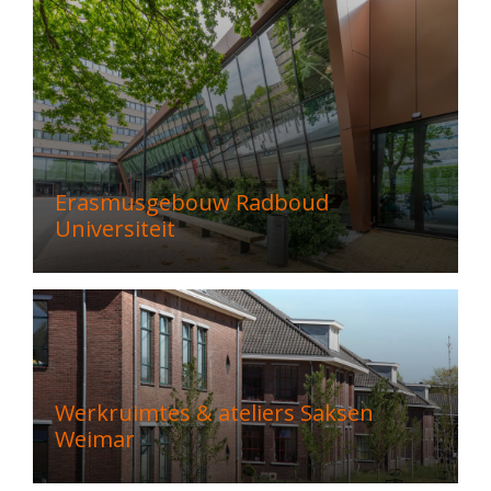
Erasmusgebouw Radboud
Universiteit
Werkruimtes & ateliers Saksen
Weimar