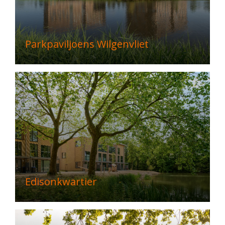
Parkpaviljoens Wilgenvliet
Edisonkwartier