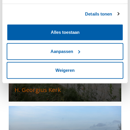
De AppèlPlaats
Details tonen
Alles toestaan
Aanpassen
Weigeren
H. Georgius Kerk