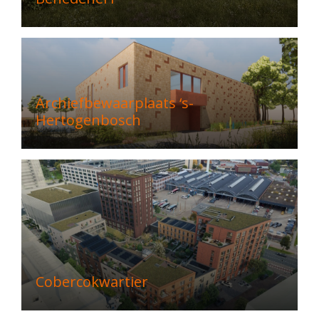
Archiefbewaarplaats ‘s-
Hertogenbosch
Cobercokwartier