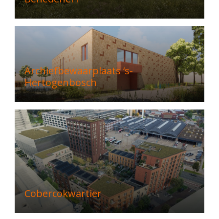
Archiefbewaarplaats ‘s-
Hertogenbosch
Cobercokwartier