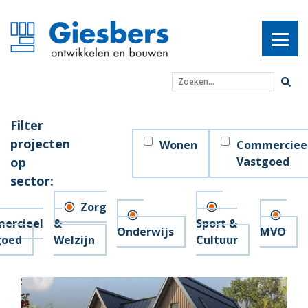
Zoeken...
Filter
projecten
Wonen
Commerciee
op
Vastgoed
sector:
Zorg
ercieel
&
Sport &
Onderwijs
MVO
goed
Welzijn
Cultuur