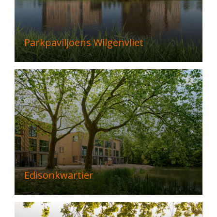
Parkpaviljoens Wilgenvliet
Edisonkwartier