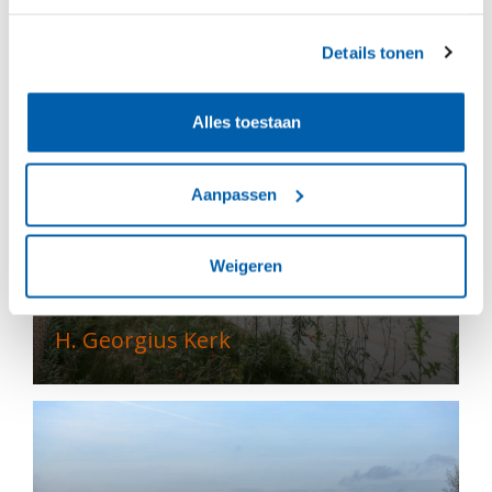
De AppèlPlaats
Details tonen
Alles toestaan
Aanpassen
Weigeren
H. Georgius Kerk