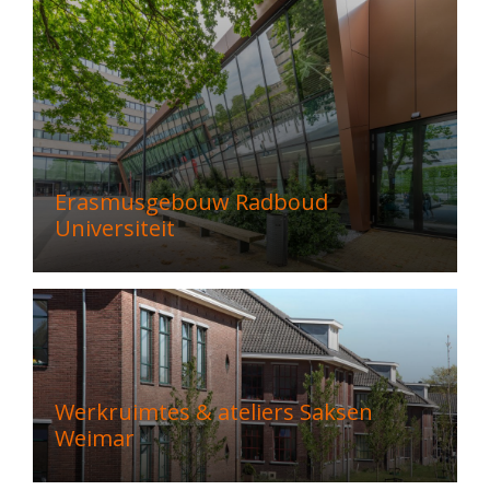
Erasmusgebouw Radboud
Universiteit
Werkruimtes & ateliers Saksen
Weimar