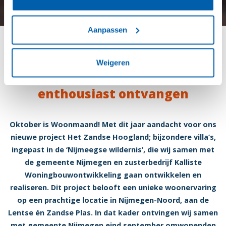
Aanpassen
Het Zandse Hoogland – wonen in
Weigeren
de Nijmeegse wildernis –
enthousiast ontvangen
Oktober is Woonmaand! Met dit jaar aandacht voor ons
nieuwe project Het Zandse Hoogland; bijzondere villa’s,
ingepast in de ‘Nijmeegse wildernis’, die wij samen met
de gemeente Nijmegen en zusterbedrijf Kalliste
Woningbouwontwikkeling gaan ontwikkelen en
realiseren. Dit project belooft een unieke woonervaring
op een prachtige locatie in Nijmegen-Noord, aan de
Lentse én Zandse Plas. In dat kader ontvingen wij samen
met gemeente Nijmegen eind september omwonenden