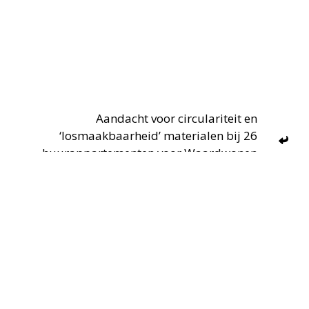
Aandacht voor circulariteit en
‘losmaakbaarheid’ materialen bij 26
huurappartementen voor Waardwonen
Terug naar
overzicht
Circulair gesloopte loods Werkhoven
maakt plaats voor woningbouw