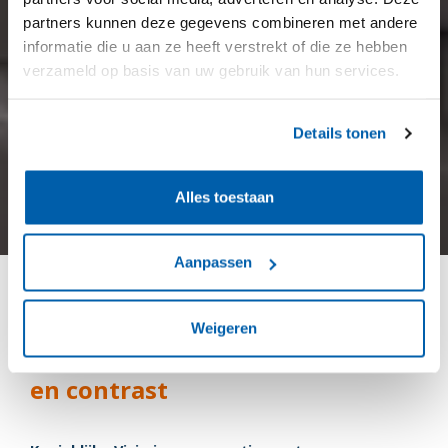
partners kunnen deze gegevens combineren met andere
informatie die u aan ze heeft verstrekt of die ze hebben
verzameld op basis van uw gebruik van hun services.
Details tonen
Alles toestaan
Aanpassen
Eigentijdse uitstraling met
Weigeren
extra aandacht voor verlichting
en contrast