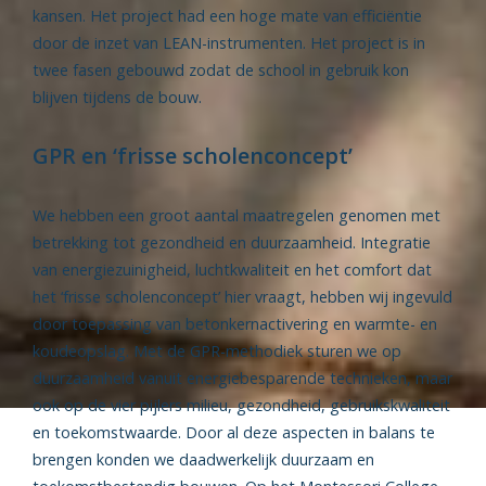
kansen. Het project had een hoge mate van efficiëntie
door de inzet van LEAN-instrumenten. Het project is in
twee fasen gebouwd zodat de school in gebruik kon
blijven tijdens de bouw.
GPR en ‘frisse scholenconcept’
We hebben een groot aantal maatregelen genomen met
betrekking tot gezondheid en duurzaamheid. Integratie
van energiezuinigheid, luchtkwaliteit en het comfort dat
het ‘frisse scholenconcept’ hier vraagt, hebben wij ingevuld
door toepassing van betonkernactivering en warmte- en
koudeopslag. Met de GPR-methodiek sturen we op
duurzaamheid vanuit energiebesparende technieken, maar
ook op de vier pijlers milieu, gezondheid, gebruikskwaliteit
en toekomstwaarde. Door al deze aspecten in balans te
brengen konden we daadwerkelijk duurzaam en