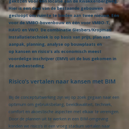
gekozen voor één locatie aan de Kwakkenbergweg.
Hier is een deel van de bestaande gebouwen
gesloopt om ruimte te bieden aan twee nieuwe. Eén
voor de VMBO-bovenbouw en één voor VMBO-T,
HAVO en VWO. De combinatie Giesbers/Kropman
Installatietechniek is op basis van prijs, plan van
aanpak, planning, analyse op bouwplaats en
op kansen en risico’s als economisch meest
voordelige inschrijver (EMVI) uit de bus gekomen in
de aanbesteding.
Risico’s vertalen naar kansen met BIM
Bij de conceptuitwerking zijn wij op zoek gegaan naar een
optimum om gebruiksbelang, beeldkwaliteit, techniek,
comfort en akoestische aspecten met elkaar te verenigen.
Door de plannen uit te werken in een BIM-omgeving
konden we risico’s in een vroeg stadium vertalen naar