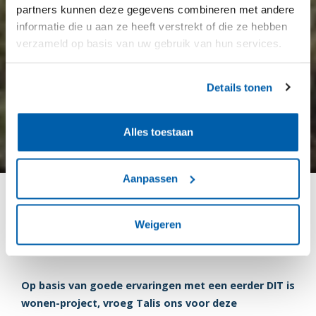
partners kunnen deze gegevens combineren met andere
informatie die u aan ze heeft verstrekt of die ze hebben
verzameld op basis van uw gebruik van hun services.
Details tonen
Alles toestaan
Aanpassen
Huurders beslissen mee over
Weigeren
gevelontwerp
Op basis van goede ervaringen met een eerder DIT is
wonen-project, vroeg Talis ons voor deze