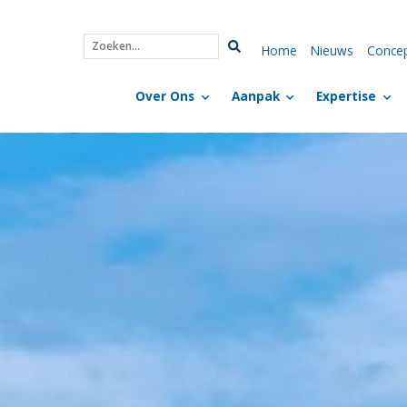
Home
Nieuws
Conce
Zoeken...
Over Ons
Aanpak
Expertise
2