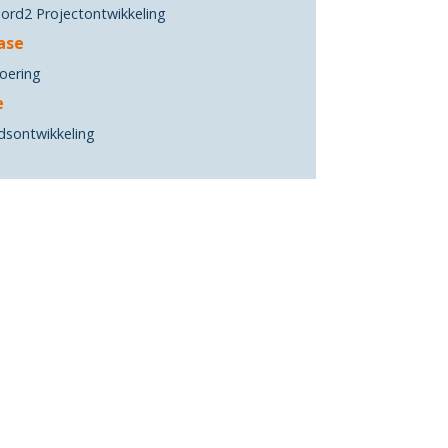
oord2 Projectontwikkeling
ase
voering
e
dsontwikkeling