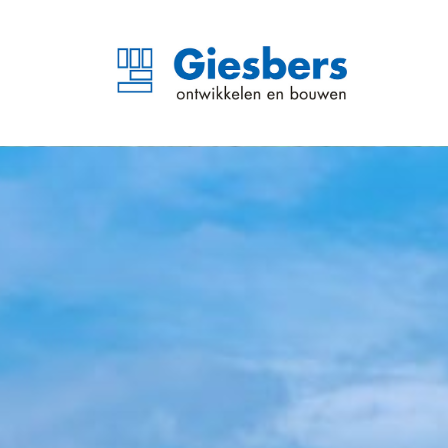
Businesspark IJsseloord