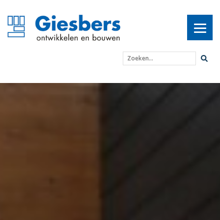
Zoeken...
Astmabehandelcentrum