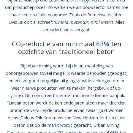
dat productieproces. Zo werken we als bouwsector samen toe
naar een circulaire economie. Zoals de Romeinse dichter
Ovidius ooit al schreef: ‘
Omnia mutantur, nihil interit
’. Alles
verandert, niets vergaat.
CO₂-reductie van minimaal 63% ten
opzichte van traditioneel beton
Bij urban mining wordt bij de ontmanteling van
donorgebouwen zoveel mogelijk waarde behouden (geoogst)
en een zo goed mogelijke uitgangspositie verkregen om er
weer nieuwe producten van te maken (hergebruik of up-
cycling). Dit concurreert met de traditionele lineaire aanpak.
“Lineair beton wordt de komende jaren alleen maar duurder,
omdat de vervuilende productie ervan zwaar gaat worden
belast,” aldus Erik Koremans van New Horizon. Het circulaire
beton dat op de markt wordt gebracht, Urban Mining
Concrete, zorgt voor een CO₂-reductie van minimaal 63% ten