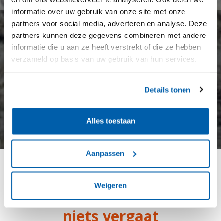
informatie over uw gebruik van onze site met onze
partners voor social media, adverteren en analyse. Deze
partners kunnen deze gegevens combineren met andere
informatie die u aan ze heeft verstrekt of die ze hebben
verzameld op basis van uw gebruik van hun services.
Details tonen
Alles toestaan
Aanpassen
Omnia mutantur, nihil
Weigeren
interit
: Alles verandert,
niets vergaat