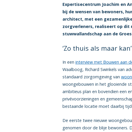
Expertisecentrum Joachim en An
bij de wensen van bewoners, hu
architect, met een gezamenlijk
zorgverleners, realiseert op d
stuwwallandschap aan de Groe
‘Zo thuis als maar ka
In een
interview met Bouwen aan d
Waalboog, Richard Swinkels van adv
standaard zorgomgeving van
woon
woongebouwen in het glooiende stuw
ambitieus plan en bovendien een e
privévoorzieningen en gemeenschap
bestaande locatie moet daarbij tijde
De eerste twee nieuwe woongebouwe
genomen door de blije bewoners. 