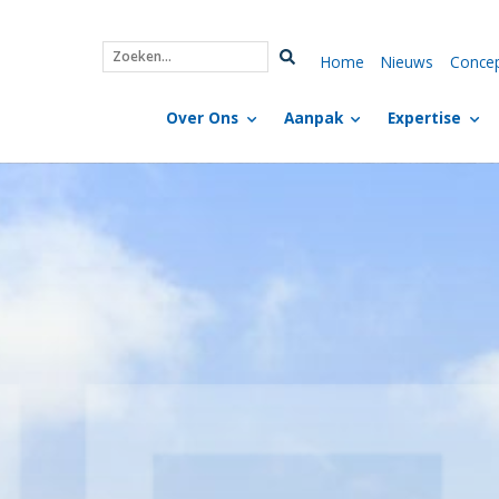
Home
Nieuws
Conce
Zoeken...
Over Ons
Aanpak
Expertise
rtisecentrum Joachim en