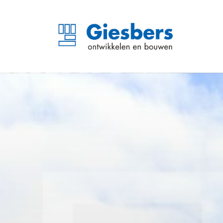
‘Metamorfose voor expe