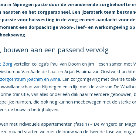
na in Nijmegen paste door de veranderende zorgbehoefte en
n naasten en het zorgpersoneel. Een ijzersterk team bestaan
e passie voor huisvesting in de zorg en met aandacht voor d
it moment een dorpsachtige woon-, leef- en werkomgeving op
sbeekseweg.
n’, bouwen aan een passend vervolg
e Zorg
vertellen collega’s Paul van Doorn en Jim Hesen samen met 
iesbureau Van Aarle de Laat en Arjan Haaima van Oostwest architec
zorgcentrum Joachim en Anna
. Een zorgomgeving met diverse toek
wallandschap van Nijmegen en in lijn met de visie van De Waalboog
norme transitie, van alles onder één dak naar meerdere gebouwen,
pelijke ruimten, die ook nog kunnen meebewegen met de sterke ont
ns de bouw in bedrijf blijven.
n met individuele appartementen (fase 1) – De Wingerd en Magnoli
Deze maand starten we met de bouw van de tweede fase van nog 