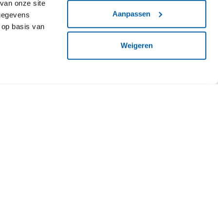
van onze site
Aanpassen
 gegevens
 op basis van
Weigeren
paspoort biedt in de
el nieuwe kansen