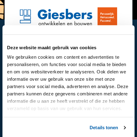
Interesse?
Deze website maakt gebruik van cookies
Hebben we je interesse gewekt na het lezen
We gebruiken cookies om content en advertenties te
van de informatie op onze website en wil je
personaliseren, om functies voor social media te bieden
meer weten, neem dan contact met ons op.
en om ons websiteverkeer te analyseren. Ook delen we
informatie over uw gebruik van onze site met onze
partners voor social media, adverteren en analyse. Deze
Contact
partners kunnen deze gegevens combineren met andere
informatie die u aan ze heeft verstrekt of die ze hebben
verzameld op basis van uw gebruik van hun services.
Details tonen