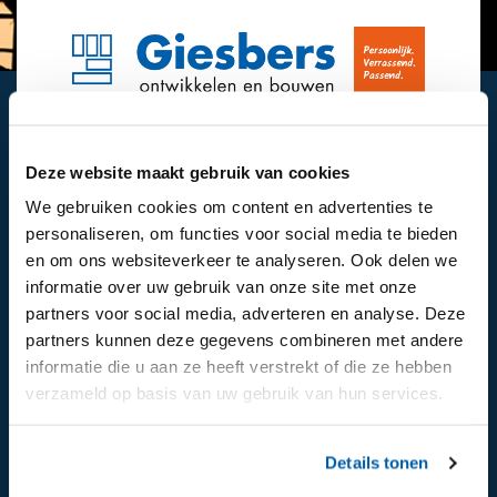
Interesse?
Deze website maakt gebruik van cookies
Hebben we je interesse gewekt na het lezen
We gebruiken cookies om content en advertenties te
van de informatie op onze website en wil je
personaliseren, om functies voor social media te bieden
meer weten, neem dan contact met ons op.
en om ons websiteverkeer te analyseren. Ook delen we
informatie over uw gebruik van onze site met onze
partners voor social media, adverteren en analyse. Deze
Contact
partners kunnen deze gegevens combineren met andere
informatie die u aan ze heeft verstrekt of die ze hebben
verzameld op basis van uw gebruik van hun services.
Details tonen