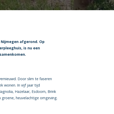
in Nijmegen afgerond. Op
rpleeghuis, is nu een
n samenkomen.
vernieuwd. Door slim te faseren
onen. In vijf jaar tijd
gnolia, Hazelaar, Esdoorn, Brink
en groene, heuvelachtige omgeving.