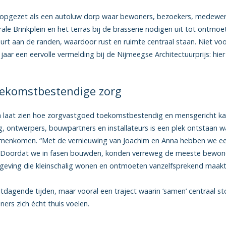
 opgezet als een autoluw dorp waar bewoners, bezoekers, medewerk
ale Brinkplein en het terras bij de brasserie nodigen uit tot ontmoe
urt aan de randen, waardoor rust en ruimte centraal staan. Niet vo
aar een eervolle vermelding bij de Nijmeegse Architectuurprijs: hier
ekomstbestendige zorg
 laat zien hoe zorgvastgoed toekomstbestendig en mensgericht ka
ontwerpers, bouwpartners en installateurs is een plek ontstaan wa
samenkomen. “Met de vernieuwing van Joachim en Anna hebben we een
Doordat we in fasen bouwden, konden verreweg de meeste bewoners
eving die kleinschalig wonen en ontmoeten vanzelfsprekend maakt,
itdagende tijden, maar vooral een traject waarin ‘samen’ centraal st
rs zich écht thuis voelen.