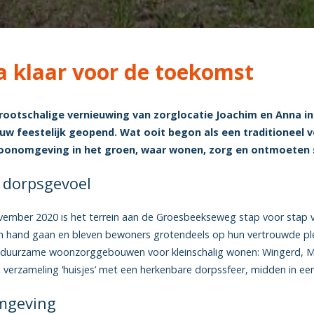
a klaar voor de toekomst
grootschalige vernieuwing van zorglocatie Joachim en Anna 
w feestelijk geopend. Wat ooit begon als een traditioneel ve
oonomgeving in het groen, waar wonen, zorg en ontmoete
 dorpsgevoel
november 2020 is het terrein aan de Groesbeekseweg stap voor stap 
hand gaan en bleven bewoners grotendeels op hun vertrouwde plek w
s duurzame woonzorggebouwen voor kleinschalig wonen: Wingerd, Ma
 verzameling ‘huisjes’ met een herkenbare dorpssfeer, midden in e
omgeving