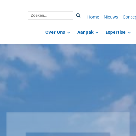
Home
Nieuws
Conce
Zoeken...
Over Ons
Aanpak
Expertise
voor de toekomst