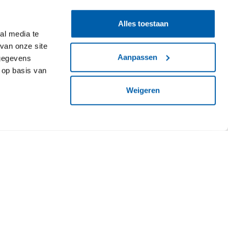
Alles toestaan
al media te
temperaturen bij start bouw
van onze site
traal Componistenhof
Aanpassen
 gegevens
 op basis van
Weigeren