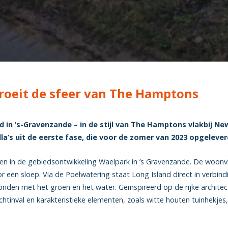
groeit de sfeer van The Hamptons
in ’s-Gravenzande – in de stijl van The Hamptons vlakbij New
a’s uit de eerste fase, die voor de zomer van 2023 opgeleverd
en in de gebiedsontwikkeling Waelpark in ’s Gravenzande. De woonvil
r een sloep. Via de Poelwatering staat Long Island direct in verbin
bonden met het groen en het water. Geïnspireerd op de rijke archit
lichtinval en karakteristieke elementen, zoals witte houten tuinhekje