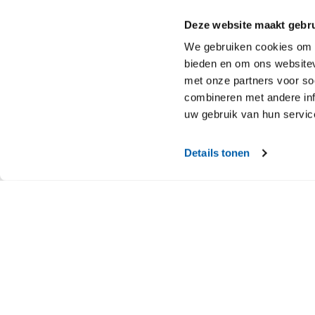
Deze website maakt gebru
We gebruiken cookies om c
Bouw Casa Vita 
bieden en om ons websitev
geluidsarm en trillings
met onze partners voor so
combineren met andere inf
uw gebruik van hun servic
Details tonen