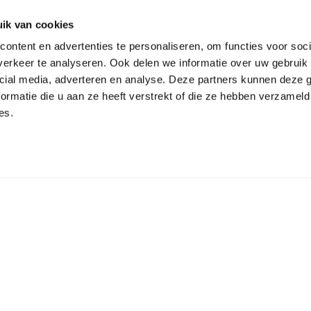
ik van cookies
ontent en advertenties te personaliseren, om functies voor soci
gestart met
Terug naar
Tropische 
erkeer te analyseren. Ook delen we informatie over uw gebruik 
vrij drukken
overzicht
energieneu
cial media, adverteren en analyse. Deze partners kunnen deze
eerste palen
ormatie die u aan ze heeft verstrekt of die ze hebben verzameld
es.