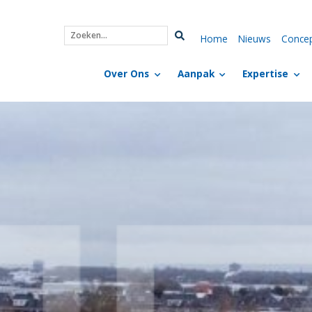
Home
Nieuws
Conce
Zoeken...
Over Ons
Aanpak
Expertise
t de sfeer van The Hamp