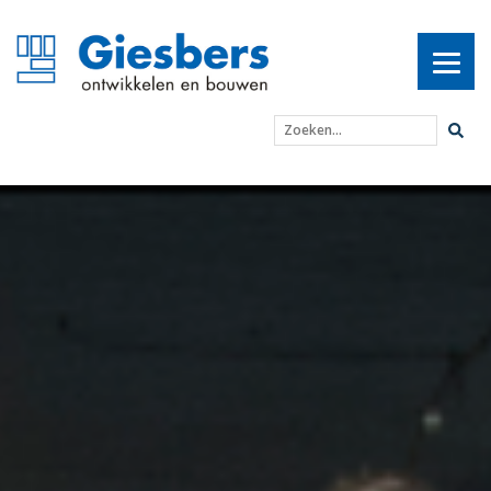
Zoeken...
Grootste kantoortransfo