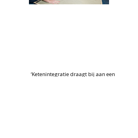
‘Ketenintegratie draagt bij aan een
optimaal projectresultaat’
Terug naar
overzicht
‘Beeldbepalende kantoortransformatie
naar woongebouw’