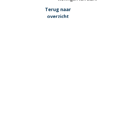
Terug naar
overzicht
Glunderende gezichten tijdens kijkdag
Planetenstraat!