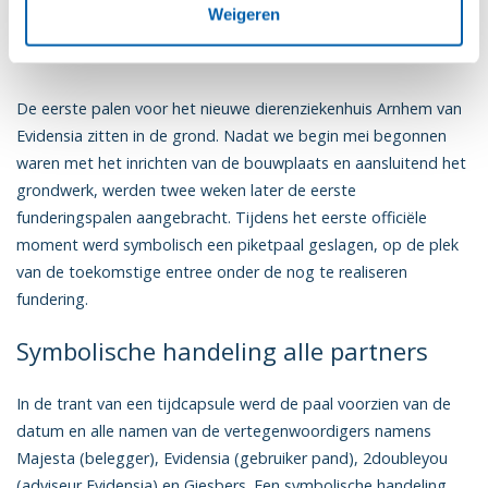
Eerste palen dierenziekenhuis
Weigeren
Evidensia in de grond
De eerste palen voor het nieuwe dierenziekenhuis Arnhem van
Evidensia zitten in de grond. Nadat we begin mei begonnen
waren met het inrichten van de bouwplaats en aansluitend het
grondwerk, werden twee weken later de eerste
funderingspalen aangebracht. Tijdens het eerste officiële
moment werd symbolisch een piketpaal geslagen, op de plek
van de toekomstige entree onder de nog te realiseren
fundering.
Symbolische handeling alle partners
In de trant van een tijdcapsule werd de paal voorzien van de
datum en alle namen van de vertegenwoordigers namens
Majesta (belegger), Evidensia (gebruiker pand), 2doubleyou
(adviseur Evidensia) en Giesbers. Een symbolische handeling