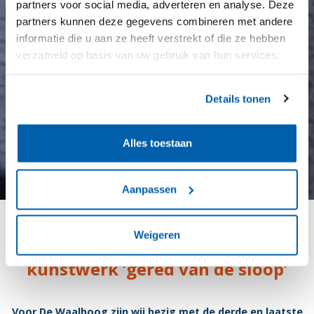
partners voor social media, adverteren en analyse. Deze
partners kunnen deze gegevens combineren met andere
informatie die u aan ze heeft verstrekt of die ze hebben
verzameld op basis van uw gebruik van hun services.
Details tonen
Alles toestaan
Aanpassen
Weigeren
Drie ton wegend beschermd
kunstwerk ‘gered van de sloop’
Voor De Waalboog zijn wij bezig met de derde en laatste