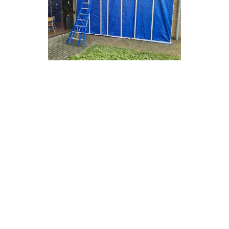
Omgevingsvergunning voor duurzame
woningen Morgenstond
Terug naar
overzicht