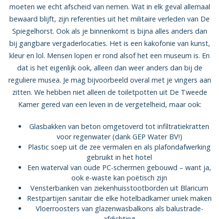
moeten we echt afscheid van nemen. Wat in elk geval allemaal
bewaard blijft, zijn referenties uit het militaire verleden van De
Spiegelhorst. Ook als je binnenkomt is bijna alles anders dan
bij gangbare vergaderlocaties. Het is een kakofonie van kunst,
kleur en lol. Mensen lopen er rond alsof het een museum is. En
dat is het eigenlijk ook, alleen dan weer anders dan bij de
reguliere musea. Je mag bijvoorbeeld overal met je vingers aan
zitten. We hebben niet alleen de toiletpotten uit De Tweede
Kamer gered van een leven in de vergetelheid, maar ook:
Glasbakken van beton omgetoverd tot infiltratiekratten
voor regenwater (dank GEP Water BV!)
Plastic soep uit de zee vermalen en als plafondafwerking
gebruikt in het hotel
Een waterval van oude PC-schermen gebouwd – want ja,
ook e-waste kan poëtisch zijn
Vensterbanken van ziekenhuisstootborden uit Blaricum
Restpartijen sanitair die elke hotelbadkamer uniek maken
Vloerroosters van glazenwasbalkons als balustrade-
afdichting