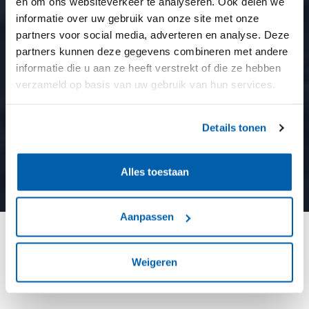
en om ons websiteverkeer te analyseren. Ook delen we
informatie over uw gebruik van onze site met onze
partners voor social media, adverteren en analyse. Deze
partners kunnen deze gegevens combineren met andere
informatie die u aan ze heeft verstrekt of die ze hebben
verzameld op basis van uw gebruik van hun services.
Details tonen
Alles toestaan
Aanpassen
De Groene Afslag: een circulair
Weigeren
meesterwerk in het Gooi