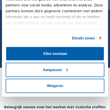
partners voor social media, adverteren en analyse. Deze
partners kunnen deze gegevens combineren met andere
informatie die u aan ze heeft verstrekt of die ze hebben
verzameld op basis van uw gebruik van hun services.
Details tonen
Alles toestaan
Aanpassen
Certificaat voor veilig werken met
Weigeren
diisocyanaten
Belangrijk nieuws over het werken met toxische stoffen: